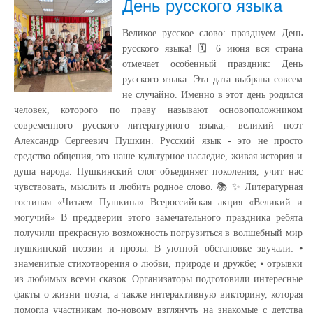
День русского языка
Великое русское слово: празднуем День
русского языка! 🗓️ 6 июня вся страна
отмечает особенный праздник: День
русского языка. Эта дата выбрана совсем
не случайно. Именно в этот день родился
человек, которого по праву называют основоположником
современного русского литературного языка,- великий поэт
Александр Сергеевич Пушкин. Русский язык - это не просто
средство общения, это наше культурное наследие, живая история и
душа народа. Пушкинский слог объединяет поколения, учит нас
чувствовать, мыслить и любить родное слово. 📚 ✨ Литературная
гостиная «Читаем Пушкина» Всероссийская акция «Великий и
могучий» В преддверии этого замечательного праздника ребята
получили прекрасную возможность погрузиться в волшебный мир
пушкинской поэзии и прозы. В уютной обстановке звучали: ⦁
знаменитые стихотворения о любви, природе и дружбе; ⦁ отрывки
из любимых всеми сказок. Организаторы подготовили интересные
факты о жизни поэта, а также интерактивную викторину, которая
помогла участникам по-новому взглянуть на знакомые с детства