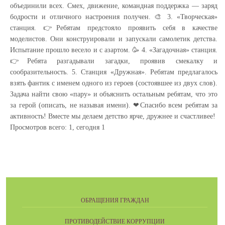
объединили всех. Смех, движение, командная поддержка — заряд
бодрости и отличного настроения получен. 🎨 3. «Творческая»
станция. 👉Ребятам предстояло проявить себя в качестве
моделистов. Они конструировали и запускали самолетик детства.
Испытание прошло весело и с азартом. 🥳 4. «Загадочная» станция.
👉Ребята разгадывали загадки, проявив смекалку и
сообразительность. 5. Станция «Дружная». Ребятам предлагалось
взять фантик с именем одного из героев (состоявшее из двух слов).
Задача найти свою «пару» и объяснить остальным ребятам, что это
за герой (описать, не называя имени). ❤Спасибо всем ребятам за
активность! Вместе мы делаем детство ярче, дружнее и счастливее!
Просмотров всего:
1
, сегодня
1
ОБРАЩЕНИЯ ГРАЖДАН
ПРОТИВОДЕЙСТВИЕ КОРРУПЦИИ