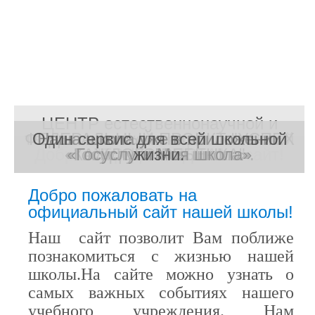
ЦЕНТР естественнонаучной и
ФЕДЕРАЛЬНЫЙ ПРОЕКТ "УСПЕХ
технологической направленностей
Один сервис для всей школьной
Наша школа уже в приложении
Наша школа уже в приложении
Добро пожаловать на наш сайт!
«Госуслуги Моя школа».
«Госуслуги Моя школа»
КАЖДОГО РЕБЕНКА"
Народный фронт
"ТОЧКА РОСТА"
жизни.
Добро пожаловать на
официальный сайт нашей школы!
Наш сайт позволит Вам поближе
познакомиться с жизнью нашей
школы.
На сайте можно узнать о
самых важных событиях нашего
учебного учреждения. Нам