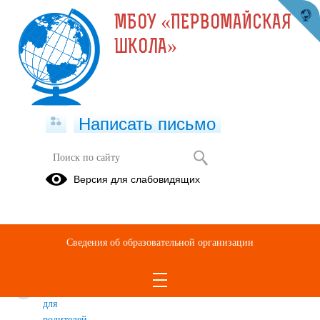
МБОУ «ПЕРВОМАЙСКАЯ
ШКОЛА»
Написать письмо
Безопасность дорожного движения
Версия для слабовидящих
Противопожарная
Ролики и
Правила
безопасность
памятки по
дорожного
безопасности
движения
Сведения об образовательной организации
для детей в
стихах
Анкетирование
для
родителей