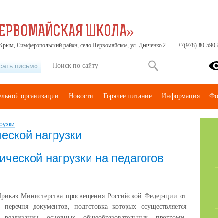
ПЕРВОМАЙСКАЯ ШКОЛА»
Крым, Симферопольский район, село Первомайское, ул. Дьяченко 2
+7(978)-80-590-
сать письмо
тельной организации
Новости
Горячее питание
Информация
Фо
рузки
еской нагрузки
ческой нагрузки на педагогов
Приказ Министерства просвещения Российской Федерации от
перечня документов, подготовка которых осуществляется
 реализации основных общеобразовательных программ,