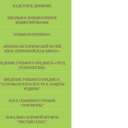
КАДЕТСКОЕ ДВИЖНИЕ
ШКОЛЬНОЕ ИНИЦИАТИВНОЕ
БЮДЖЕТИРОВАНИЕ
БОЛЬШАЯ ПЕРЕМЕНА
«ВОЕННО-ИСТОРИЧЕСКИЙ МУЗЕЙ
МБОУ ПЕРВОМАЙСКАЯ ШКОЛА»
ВЕДЕНИЕ УЧЕБНОГО ПРЕДМЕТА «ТРУД
(ТЕХНОЛОГИЯ)»
ВВЕДЕНИЕ УЧЕБНОГО ПРЕДМЕТА
"ОСНОВЫ БЕЗОПАСНОСТИ И ЗАЩИТЫ
РОДИНЫ"
КЛУБ СЕМЕЙНОГО ЧТЕНИЯ
"ЛУКОМОРЬЕ"
ВОКАЛЬНО-ХОРОВОЙ КРУЖОК
"ЧИСТЫЙ ГОЛОС"