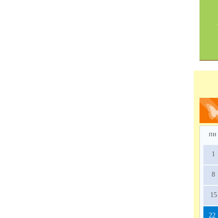
пн
1
8
15
22