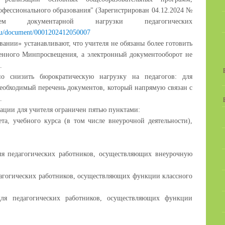
офессионального образования" (Зарегистрирован 04.12.2024 №
ем документарной нагрузки педагогических
v.ru/document/0001202412050007
ании» устанавливают, что учителя не обязаны более готовить
денного Минпросвещения, а электронный документооборот не
.
о снизить бюрократическую нагрузку на педагогов: для
необходимый перечень документов, который напрямую связан с
и.
ации для учителя ограничен пятью пунктами:
та, учебного курса (в том числе внеурочной деятельности),
ля педагогических работников, осуществляющих внеурочную
дагогических работников, осуществляющих функции классного
(для педагогических работников, осуществляющих функции