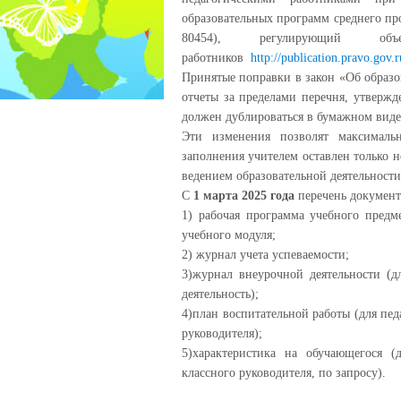
образовательных программ среднего пр
80454), регулирующий объ
работников
http://publication.pravo.go
Принятые поправки в закон «Об образов
отчеты за пределами перечня, утверж
должен дублироваться в бумажном виде
Эти изменения позволят максимальн
заполнения учителем оставлен только 
ведением образовательной деятельност
С
1 марта 2025 года
перечень документ
1) рабочая программа учебного предме
учебного модуля;
2) журнал учета успеваемости;
3)журнал внеурочной деятельности (д
деятельность);
4)план воспитательной работы (для пе
руководителя);
5)характеристика на обучающегося 
классного руководителя, по запросу).