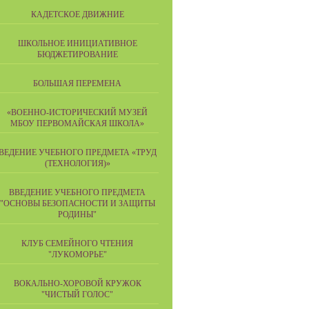
КАДЕТСКОЕ ДВИЖНИЕ
ШКОЛЬНОЕ ИНИЦИАТИВНОЕ
БЮДЖЕТИРОВАНИЕ
БОЛЬШАЯ ПЕРЕМЕНА
«ВОЕННО-ИСТОРИЧЕСКИЙ МУЗЕЙ
МБОУ ПЕРВОМАЙСКАЯ ШКОЛА»
ВЕДЕНИЕ УЧЕБНОГО ПРЕДМЕТА «ТРУД
(ТЕХНОЛОГИЯ)»
ВВЕДЕНИЕ УЧЕБНОГО ПРЕДМЕТА
"ОСНОВЫ БЕЗОПАСНОСТИ И ЗАЩИТЫ
РОДИНЫ"
КЛУБ СЕМЕЙНОГО ЧТЕНИЯ
"ЛУКОМОРЬЕ"
ВОКАЛЬНО-ХОРОВОЙ КРУЖОК
"ЧИСТЫЙ ГОЛОС"