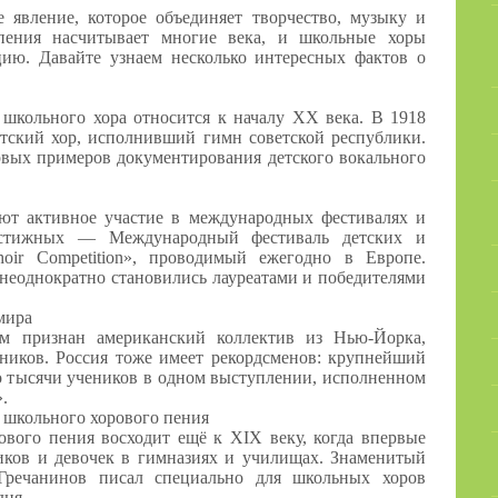
явление, которое объединяет творчество, музыку и
 пения насчитывает многие века, и школьные хоры
цию. Давайте узнаем несколько интересных фактов о
школьного хора относится к началу XX века. В 1918
етский хор, исполнивший гимн советской республики.
ервых примеров документирования детского вокального
т активное участие в международных фестивалях и
естижных — Международный фестиваль детских и
oir Competition», проводимый ежегодно в Европе.
неоднократно становились лауреатами и победителями
мира
 признан американский коллектив из Нью-Йорка,
тников. Россия тоже имеет рекордсменов: крупнейший
о тысячи учеников в одном выступлении, исполненном
.
о школьного хорового пения
ового пения восходит ещё к XIX веку, когда впервые
чиков и девочек в гимназиях и училищах. Знаменитый
Гречанинов писал специально для школьных хоров
дня.