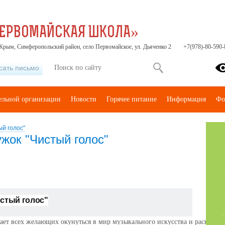
ПЕРВОМАЙСКАЯ ШКОЛА»
Крым, Симферопольский район, село Первомайское, ул. Дьяченко 2
+7(978)-80-590-
сать письмо
тельной организации
Новости
Горячее питание
Информация
Фо
ый голос"
жок "Чистый голос"
стый голос"
ет всех желающих окунуться в мир музыкального искусства и раскрыть с