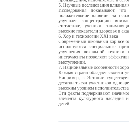
5. Научные исследования влияния 
Исследования показывают, что
положительное влияние на психо
улучшает концентрацию внима
статистике, ученики, занимающ
высокие показатели здоровья и ака
6. Хор и технологии XXI века
Современный школьный хор всё бо
используются специальные при
улучшения вокальной техники
инструменты позволяют эффективн
выступлений.
7. Национальные особенности хоро
Каждая страна обладает своими у
Например, в Эстонии существует
десятки тысяч участников однов
высоким уровнем исполнительства
Эти факты подчеркивают значимос
элемента культурного наследия 
детей.