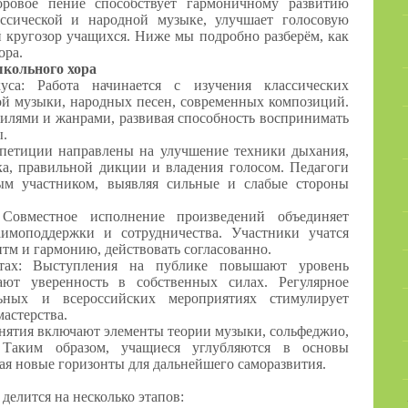
оровое пение способствует гармоничному развитию
ссической и народной музыке, улучшает голосовую
 кругозор учащихся. Ниже мы подробно разберём, как
ора.
кольного хора
уса: Работа начинается с изучения классических
ой музыки, народных песен, современных композиций.
тилями и жанрами, развивая способность воспринимать
ы.
петиции направлены на улучшение техники дыхания,
ка, правильной дикции и владения голосом. Педагоги
ым участником, выявляя сильные и слабые стороны
овместное исполнение произведений объединяет
аимоподдержки и сотрудничества. Участники учатся
итм и гармонию, действовать согласованно.
тах: Выступления на публике повышают уровень
ают уверенность в собственных силах. Регулярное
льных и всероссийских мероприятиях стимулирует
астерства.
анятия включают элементы теории музыки, сольфеджио,
 Таким образом, учащиеся углубляются в основы
ая новые горизонты для дальнейшего саморазвития.
делится на несколько этапов: