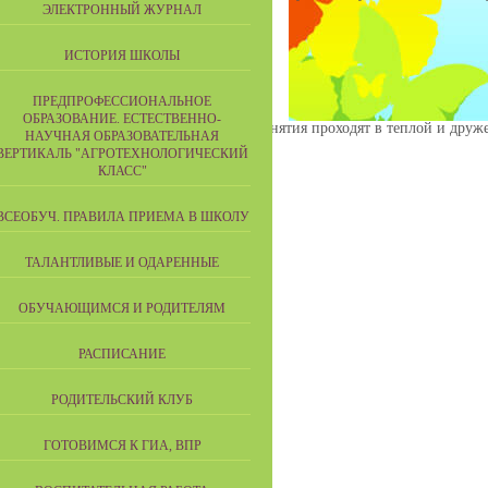
ЭЛЕКТРОННЫЙ ЖУРНАЛ
ИСТОРИЯ ШКОЛЫ
ПРЕДПРОФЕССИОНАЛЬНОЕ
а.
ОБРАЗОВАНИЕ. ЕСТЕСТВЕННО-
анты и обрести уверенность в себе. Занятия проходят в теплой и друже
НАУЧНАЯ ОБРАЗОВАТЕЛЬНАЯ
ВЕРТИКАЛЬ "АГРОТЕХНОЛОГИЧЕСКИЙ
КЛАСС"
ВСЕОБУЧ. ПРАВИЛА ПРИЕМА В ШКОЛУ
ТАЛАНТЛИВЫЕ И ОДАРЕННЫЕ
ОБУЧАЮЩИМСЯ И РОДИТЕЛЯМ
РАСПИСАНИЕ
РОДИТЕЛЬСКИЙ КЛУБ
ГОТОВИМСЯ К ГИА, ВПР