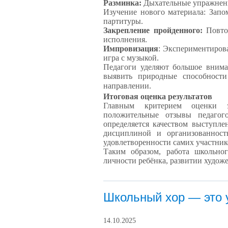
Разминка:
Дыхательные упражнения
Изучение нового материала: Зап
партитуры.
Закрепление пройденного:
Повтор
исполнения.
Импровизация
: Экспериментиров
игра с музыкой.
Педагоги уделяют большое внима
выявить природные способност
направлении.
Итоговая оценка результатов
Главным критерием оценки э
положительные отзывы педагог
определяется качеством выступле
дисциплиной и организованност
удовлетворенности самих участнико
Таким образом, работа школьно
личности ребёнка, развитии худож
Школьный хор — это 
14.10.2025