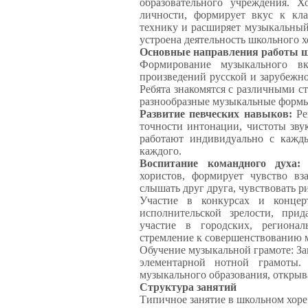
образовательного учреждения. Х
личности, формирует вкус к кла
технику и расширяет музыкальный
устроена деятельность школьного х
Основные направления работы ш
Формирование музыкального вк
произведений русской и зарубежн
Ребята знакомятся с различными с
разнообразные музыкальные форм
Развитие певческих навыков:
Ре
точности интонации, чистоты зву
работают индивидуально с кажд
каждого.
Воспитание командного духа:
С
хористов, формирует чувство вз
слышать друг друга, чувствовать р
Участие в конкурсах и концер
исполнительской зрелости, прид
участие в городских, региона
стремление к совершенствованию м
Обучение музыкальной грамоте: З
элементарной нотной грамоты.
музыкального образования, открыв
Структура занятий
Типичное занятие в школьном хоре 