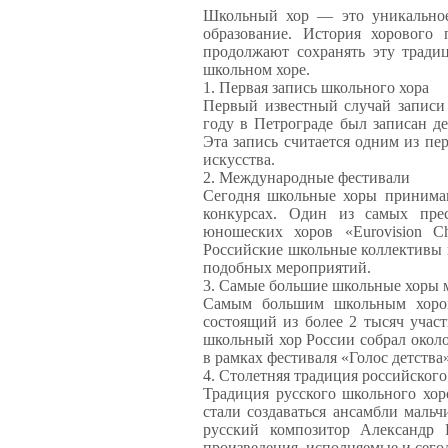
Школьный хор — это уникальное 
образование. История хорового
продолжают сохранять эту тради
школьном хоре.
1. Первая запись школьного хора
Первый известный случай записи 
году в Петрограде был записан д
Эта запись считается одним из п
искусства.
2. Международные фестивали
Сегодня школьные хоры принимаю
конкурсах. Один из самых пр
юношеских хоров «Eurovision Ch
Российские школьные коллективы 
подобных мероприятий.
3. Самые большие школьные хоры 
Самым большим школьным хором
состоящий из более 2 тысяч учас
школьный хор России собрал окол
в рамках фестиваля «Голос детства»
4. Столетняя традиция российског
Традиция русского школьного хор
стали создаваться ансамбли маль
русский композитор Александр 
произведения, исполняемые и сего