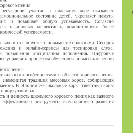
хорового пения
 регулярное участие в школьном хоре оказывает
эмоциональное состояние детей, укрепляет память,
ния и повышает общую успеваемость. Согласно
иеся в хоровых коллективах, демонстрируют более
демической успеваемости.
льше интегрируется с новыми технологиями. Сегодня
ложения и онлайн-сервисы для тренировки слуха,
 и повышения дисциплины исполнения. Цифровые
ее управлять процессом обучения и повысить качество
вого пения
никальными особенностями в области хорового пения.
 знаменитая традиция массовых хоров, собирающих
ременно. В Японии же школьные хоры известны своим
 и виртуозностью.
ть и ценность школьного хорового пения как важного
и эффективного инструмента всестороннего развития