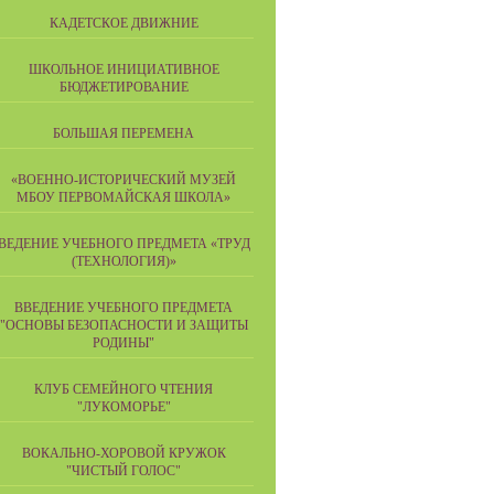
КАДЕТСКОЕ ДВИЖНИЕ
ШКОЛЬНОЕ ИНИЦИАТИВНОЕ
БЮДЖЕТИРОВАНИЕ
БОЛЬШАЯ ПЕРЕМЕНА
«ВОЕННО-ИСТОРИЧЕСКИЙ МУЗЕЙ
МБОУ ПЕРВОМАЙСКАЯ ШКОЛА»
ВЕДЕНИЕ УЧЕБНОГО ПРЕДМЕТА «ТРУД
(ТЕХНОЛОГИЯ)»
ВВЕДЕНИЕ УЧЕБНОГО ПРЕДМЕТА
"ОСНОВЫ БЕЗОПАСНОСТИ И ЗАЩИТЫ
РОДИНЫ"
КЛУБ СЕМЕЙНОГО ЧТЕНИЯ
"ЛУКОМОРЬЕ"
ВОКАЛЬНО-ХОРОВОЙ КРУЖОК
"ЧИСТЫЙ ГОЛОС"