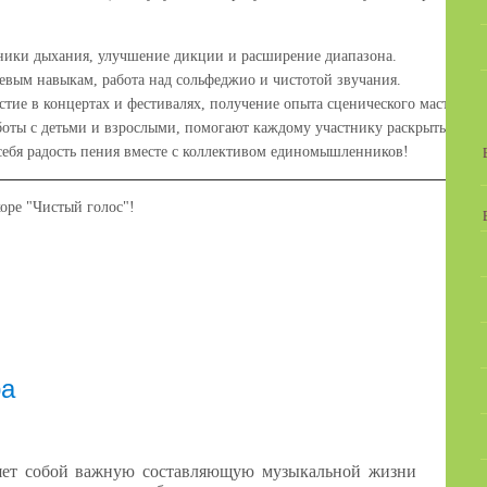
хники дыхания, улучшение дикции и расширение диапазона.
левым навыкам, работа над сольфеджио и чистотой звучания.
астие в концертах и фестивалях, получение опыта сценического мастерств
ты с детьми и взрослыми, помогают каждому участнику раскрыть свои тал
себя радость пения вместе с коллективом единомышленников!
оре "Чистый голос"!
ра
ляет собой важную составляющую музыкальной жизни