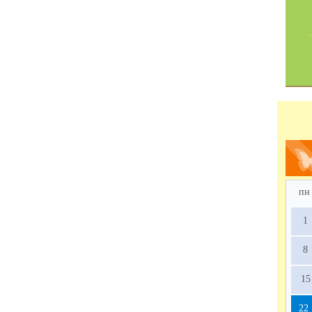
пн
1
8
15
22