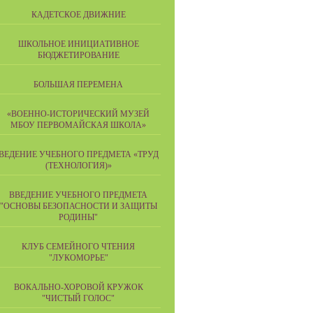
КАДЕТСКОЕ ДВИЖНИЕ
ШКОЛЬНОЕ ИНИЦИАТИВНОЕ
БЮДЖЕТИРОВАНИЕ
БОЛЬШАЯ ПЕРЕМЕНА
«ВОЕННО-ИСТОРИЧЕСКИЙ МУЗЕЙ
МБОУ ПЕРВОМАЙСКАЯ ШКОЛА»
ВЕДЕНИЕ УЧЕБНОГО ПРЕДМЕТА «ТРУД
(ТЕХНОЛОГИЯ)»
ВВЕДЕНИЕ УЧЕБНОГО ПРЕДМЕТА
"ОСНОВЫ БЕЗОПАСНОСТИ И ЗАЩИТЫ
РОДИНЫ"
КЛУБ СЕМЕЙНОГО ЧТЕНИЯ
"ЛУКОМОРЬЕ"
ВОКАЛЬНО-ХОРОВОЙ КРУЖОК
"ЧИСТЫЙ ГОЛОС"