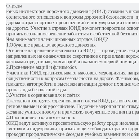
Отряды

юных инспекторов дорожного движения (ЮИД) созданы в школа
сознательного отношения к вопросам дорожной безопасности, п
дорожно-транспортных происшествий и популяризации основ п
на дорогах. Участие в отрядах ЮИД помогает подросткам освои
принять осознанное решение заботиться о собственной безопас
Чем занимаются члены школьных отрядов ЮИД?
1.Обучение правилам дорожного движения
Основное направление деятельности ЮИД — проведение лекций,
направленных на ознакомление сверстников с правилами дорож
методами предотвращения аварий и оказанием первой помощи 
2.Проведение акций и флешмобов
Участники ЮИД организовывают массовые мероприятия, напра
общественности к вопросам безопасности на дороге. Флешмобы,
плакатов, автопробеги и выставки агитации делают их значимы
пропаганды безопасной езды.
3.Участие в соревнованиях и слётах
Ежегодно проводятся соревнования и слёты ЮИД разного уровня
региональные и общероссийские. Подобные мероприятия стиму
желание учиться новому и применять полученные знания на пра
4.Пропагандистская деятельность
ЮИД ведут активную просветительскую работу среди населения,
листовки и видеоролики, призывающие соблюдать правила дор
проводят профилактические беседы в учебных заведениях и общ