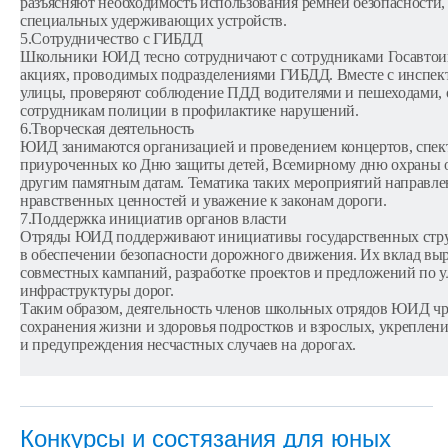
разъясняют необходимость использования ремней безопасности,
специальных удерживающих устройств.
5.Сотрудничество с ГИБДД
Школьники ЮИД тесно сотрудничают с сотрудниками Госавтоинс
акциях, проводимых подразделениями ГИБДД. Вместе с инспек
улицы, проверяют соблюдение ПДД водителями и пешеходами, о
сотрудникам полиции в профилактике нарушений.
6.Творческая деятельность
ЮИД занимаются организацией и проведением концертов, спекта
приуроченных ко Дню защиты детей, Всемирному дню охраны 
другим памятным датам. Тематика таких мероприятий направлен
нравственных ценностей и уважение к законам дороги.
7.Поддержка инициатив органов власти
Отряды ЮИД поддерживают инициативы государственных струк
в обеспечении безопасности дорожного движения. Их вклад выр
совместных кампаний, разработке проектов и предложений по 
инфраструктуры дорог.
Таким образом, деятельность членов школьных отрядов ЮИД чр
сохранения жизни и здоровья подростков и взрослых, укреплени
и предупреждения несчастных случаев на дорогах.
Конкурсы и состязания для юных