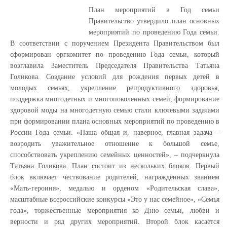
План мероприятий в Год семьи
Правительство утвердило план основных
мероприятий по проведению Года семьи.
В соответствии с поручением Президента Правительством был
сформирован оргкомитет по проведению Года семьи, который
возглавила Заместитель Председателя Правительства Татьяна
Голикова. Создание условий для рождения первых детей в
молодых семьях, укрепление репродуктивного здоровья,
поддержка многодетных и многопоколенных семей, формирование
здоровой моды на многодетную семью стали ключевыми задачами
при формировании плана основных мероприятий по проведению в
России Года семьи. «Наша общая и, наверное, главная задача –
возродить уважительное отношение к большой семье,
способствовать укреплению семейных ценностей», – подчеркнула
Татьяна Голикова. План состоит из нескольких блоков. Первый
блок включает чествование родителей, награждённых званием
«Мать-героиня», медалью и орденом «Родительская слава»,
масштабные всероссийские конкурсы «Это у нас семейное», «Семья
года», торжественные мероприятия ко Дню семьи, любви и
верности и ряд других мероприятий. Второй блок касается