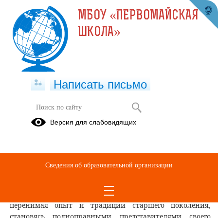
МБОУ «ПЕРВОМАЙСКАЯ
ШКОЛА»
Написать письмо
2024 ГОД СЕМЬИ
Версия для слабовидящих
Указом Президента России наступивший
2024 год
объявлен Годом семьи.
Семья и семейные ценности во всех странах мира всегда
Сведения об образовательной организации
лежали в основе любого общества. Независимо от
культурных особенностей, дети рождались,
воспитывались и подрастали в семьях, постепенно
перенимая опыт и традиции старшего поколения,
становясь полноправными представителями своего