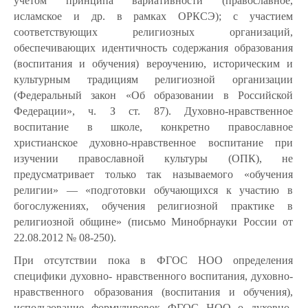
учётом принципа вариативности (православное,
исламское и др. в рамках ОРКСЭ); с участием
соответствующих религиозных организаций,
обеспечивающих идентичность содержания образования
(воспитания и обучения) вероучению, историческим и
культурным традициям религиозной организации
(Федеральный
закон
«Об
образовании
в
Российской
Федерации», ч. З ст. 87). Духовно-нравственное
воспитание в школе, конкретно православное
христианское духовно-нравственное воспитание при
изучении православной культуры (ОПК), не
предусматривает только так называемого «обучения
религии» — «подготовки обучающихся к участию в
богослужениях, обучения религиозной практике в
религиозной общине» (письмо Минобрнауки России от
22.08.2012 № 08-250).
При отсутствии пока в ФГОС НОО определения
специфики духовно- нравственного воспитания, духовно-
нравственного
образования (воспитания и обучения),
использование формулировок ФГОС НОО о духовно-