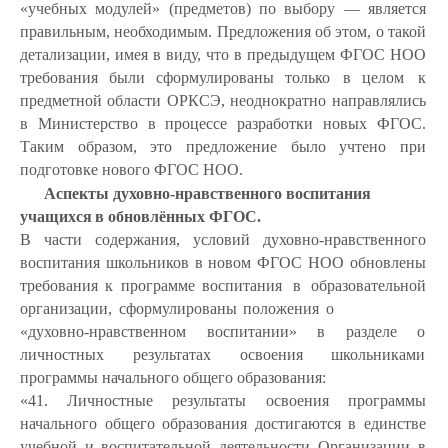
«учебных модулей» (предметов) по выбору — является
правильным, необходимым. Предложения об этом, о такой
детализации, имея в виду, что в предыдущем ФГОС НОО
требования были сформулированы только
в целом
к
предметной области ОРКСЭ, неоднократно направлялись
в Министерство в процессе разработки новых ФГОС.
Таким образом, это предложение было учтено при
подготовке нового ФГОС НОО.
Аспекты
духовно-нравственного
воспитания
учащихся
в обновлённых ФГОС.
В части содержания, условий духовно-нравственного
воспитания школьников в новом ФГОС НОО обновлены
требования к программе воспитания
в
образовательной
организации,
сформулированы
положения
о
«духовно-нравственном воспитании» в разделе о
личностных результатах освоения школьниками
программы начального общего образования:
«41. Личностные результаты освоения программы
начального общего образования достигаются в единстве
учебной и воспитательной деятельности Организации в