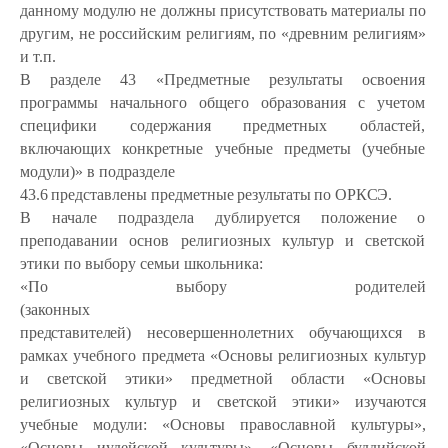
данному модулю не должны присутствовать материалы
по
другим,
не
российским
религиям,
по «древним религиям»
и т.п.
В разделе 43 «Предметные результаты освоения
программы начального общего образования с учетом
специфики содержания предметных областей,
включающих
конкретные
учебные
предметы (учебные
модули)»
в
подразделе
43.6
представлены
предметные
результаты
по
ОРКСЭ.
В начале подраздела дублируется положение о
преподавании основ религиозных культур и светской
этики по выбору семьи школьника:
«По выбору родителей
(законных
представителей)
несовершеннолетних обучающихся в
рамках учебного предмета «Основы религиозных культур
и светской этики» предметной области «Основы
религиозных
культур
и
светской
этики»
изучаются
учебные
модули:
«Основы православной культуры»,
«Основы иудейской культуры», «Основы буддийской