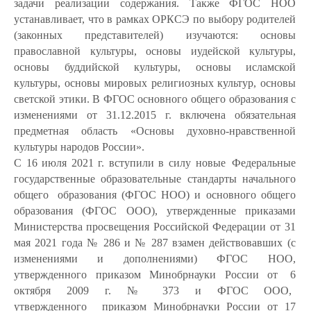
задачи реализации содержания. Также ФГОС НОО
устанавливает, что в рамках ОРКСЭ по выбору родителей
(законных представителей) изучаются: основы
православной культуры, основы иудейской культуры,
основы буддийской культуры, основы исламской
культуры, основы мировых религиозных культур, основы
светской этики. В ФГОС основного общего образования с
изменениями от 31.12.2015 г. включена обязательная
предметная область «Основы духовно-нравственной
культуры народов России».
С 16 июля 2021 г. вступили в силу новые
Федеральные
государственные образовательные стандарты начального
общего
образования (ФГОС НОО) и основного общего
образования (ФГОС ООО), утвержденные
приказами
Министерства
просвещения
Российской
Федерации от 31
мая 2021 года № 286 и № 287 взамен действовавших (с
изменениями и дополнениями) ФГОС НОО,
утвержденного приказом Минобрнауки России от
6
октября
2009
г.
№
373
и
ФГОС
ООО,
утвержденного
приказом
Минобрнауки России от 17