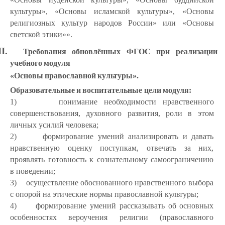
культуры», «Основы исламской культуры», «Основы
религиозных культур народов России» или «Основы
светской этики»».
II.
Требования
обновлённых
ФГОС
при
реализации
учебного
модуля
«Основы
православной
культуры».
Образовательные
и
воспитательные
цели
модуля:
1)
понимание необходимости нравственного
совершенствования, духовного развития, роли в этом
личных усилий человека;
2)
формирование умений анализировать и давать
нравственную оценку поступкам, отвечать за них,
проявлять готовность к сознательному самоограничению
в поведении;
3)
осуществление обоснованного нравственного выбора
с опорой на этические нормы православной культуры;
4)
формирование умений рассказывать об основных
особенностях вероучения религии (православного