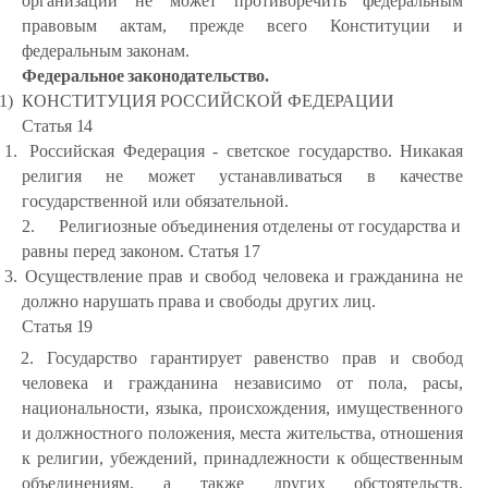
организации не может противоречить федеральным
правовым актам, прежде всего Конституции и
федеральным законам.
Федеральное
законодательство.
1)
КОНСТИТУЦИЯ
РОССИЙСКОЙ
ФЕДЕРАЦИИ
Статья
14
1.
Российская Федерация - светское государство. Никакая
религия не может устанавливаться в качестве
государственной или обязательной.
2.
Религиозные
объединения
отделены
от
государства
и
равны
перед
законом. Статья 17
3.
Осуществление прав и свобод человека и гражданина не
должно нарушать права и свободы других лиц.
Статья
19
2. Государство гарантирует равенство прав и свобод
человека и гражданина независимо от пола, расы,
национальности, языка, происхождения, имущественного
и должностного положения, места жительства, отношения
к религии, убеждений, принадлежности к общественным
объединениям, а также других обстоятельств.