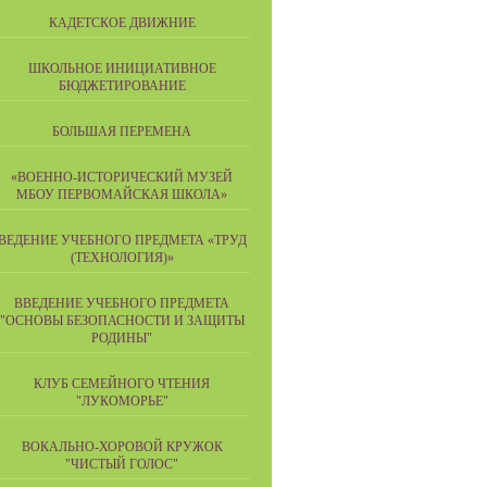
КАДЕТСКОЕ ДВИЖНИЕ
ШКОЛЬНОЕ ИНИЦИАТИВНОЕ
БЮДЖЕТИРОВАНИЕ
БОЛЬШАЯ ПЕРЕМЕНА
«ВОЕННО-ИСТОРИЧЕСКИЙ МУЗЕЙ
МБОУ ПЕРВОМАЙСКАЯ ШКОЛА»
ВЕДЕНИЕ УЧЕБНОГО ПРЕДМЕТА «ТРУД
(ТЕХНОЛОГИЯ)»
ВВЕДЕНИЕ УЧЕБНОГО ПРЕДМЕТА
"ОСНОВЫ БЕЗОПАСНОСТИ И ЗАЩИТЫ
РОДИНЫ"
КЛУБ СЕМЕЙНОГО ЧТЕНИЯ
"ЛУКОМОРЬЕ"
ВОКАЛЬНО-ХОРОВОЙ КРУЖОК
"ЧИСТЫЙ ГОЛОС"