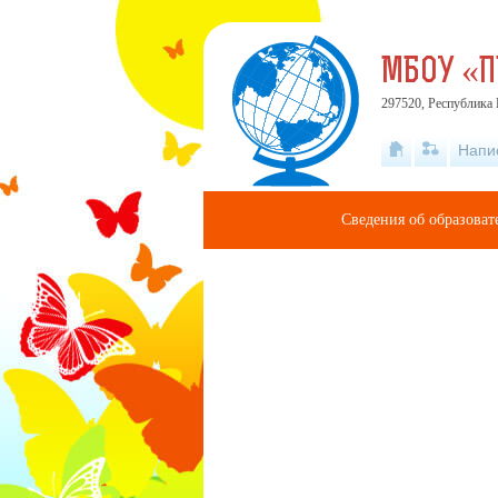
МБОУ «
297520, Республика 
Напи
Сведения об образова