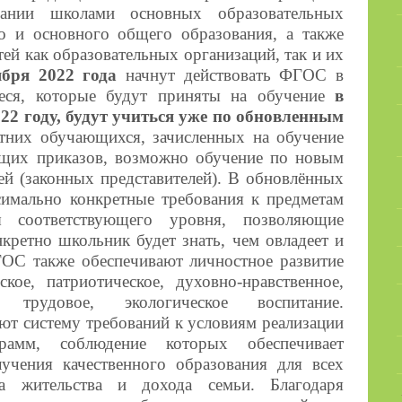
вании школами основных образовательных
о и основного общего образования, а также
ей как образовательных организаций, так и их
ября 2022 года
начнут действовать ФГОС в
еся, которые будут приняты на обучение
в
22 году, будут учиться уже по обновленным
тних обучающихся, зачисленных на обучение
ящих приказов, возможно обучение по новым
ей (законных представителей). В обновлённых
мально конкретные требования к предметам
 соответствующего уровня, позволяющие
нкретно школьник будет знать, чем овладеет и
ОС также обеспечивают личностное развитие
кое, патриотическое, духовно-нравственное,
е, трудовое, экологическое воспитание.
 систему требований к условиям реализации
грамм, соблюдение которых обеспечивает
учения качественного образования для всех
а жительства и дохода семьи. Благодаря