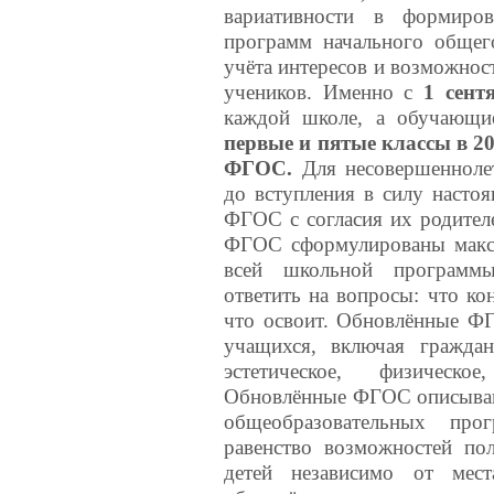
вариативности в формиро
программ начального общег
учёта интересов и возможност
учеников. Именно с
1 сент
каждой школе, а обучающи
первые и пятые классы в 20
ФГОС.
Для несовершенноле
до вступления в силу насто
ФГОС с согласия их родител
ФГОС сформулированы макси
всей школьной программы
ответить на вопросы: что ко
что освоит. Обновлённые ФГ
учащихся, включая гражданс
эстетическое, физическо
Обновлённые ФГОС описывают
общеобразовательных про
равенство возможностей пол
детей независимо от мест