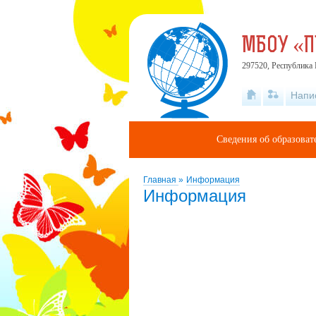
МБОУ «
297520, Республика 
Напи
Сведения об образова
Главная
»
Информация
Информация