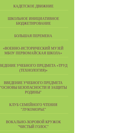
КАДЕТСКОЕ ДВИЖНИЕ
ШКОЛЬНОЕ ИНИЦИАТИВНОЕ
БЮДЖЕТИРОВАНИЕ
БОЛЬШАЯ ПЕРЕМЕНА
«ВОЕННО-ИСТОРИЧЕСКИЙ МУЗЕЙ
МБОУ ПЕРВОМАЙСКАЯ ШКОЛА»
ВЕДЕНИЕ УЧЕБНОГО ПРЕДМЕТА «ТРУД
(ТЕХНОЛОГИЯ)»
ВВЕДЕНИЕ УЧЕБНОГО ПРЕДМЕТА
"ОСНОВЫ БЕЗОПАСНОСТИ И ЗАЩИТЫ
РОДИНЫ"
КЛУБ СЕМЕЙНОГО ЧТЕНИЯ
"ЛУКОМОРЬЕ"
ВОКАЛЬНО-ХОРОВОЙ КРУЖОК
"ЧИСТЫЙ ГОЛОС"