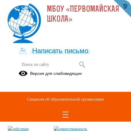
МБОУ «ПЕРВОМАЙСКАЯ
ШКОЛА»
Написать письмо
Антитеррор. Гражданская оборона
Версия для слабовидящих
Проведение
тренировок
по
Сведения об образовательной организации
эвакуации