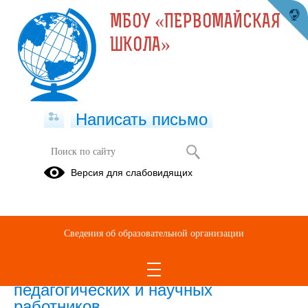
МБОУ «ПЕРВОМАЙСКАЯ
ШКОЛА»
Написать письмо
Версия для слабовидящих
Численность иностранных
обучающихся по основным и
дополнительным образовательным
программам
Сведения об образовательной организации
Численность иностранных
педагогических и научных
работников